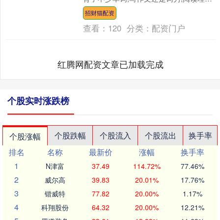
总是看懂了大意,却拿不到高分。面对激
招财猫配资
烈的中考....
查看：
120
分类：
配资门户
红腾网配资文章已加载完成
个股实时涨跌榜
个股跌幅
个股流入
个股流出
换手率
个股涨幅
排名
名称
最新价
涨幅
换手率
1
N津富
37.49
114.72%
77.46%
2
威尔高
39.83
20.01%
17.76%
3
锴威特
77.82
20.00%
1.17%
4
科翔股份
64.32
20.00%
12.21%