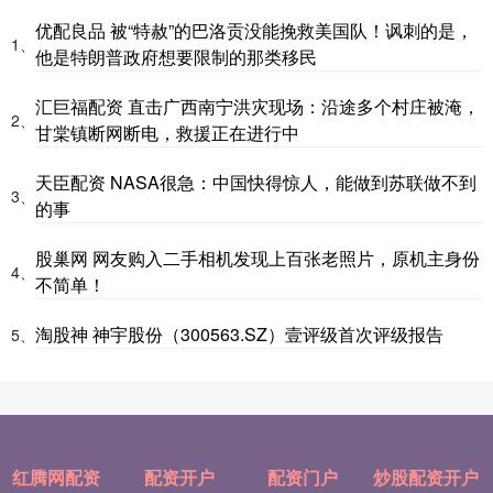
优配良品 被“特赦”的巴洛贡没能挽救美国队！讽刺的是，
1、
他是特朗普政府想要限制的那类移民
汇巨福配资 直击广西南宁洪灾现场：沿途多个村庄被淹，
2、
甘棠镇断网断电，救援正在进行中
天臣配资 NASA很急：中国快得惊人，能做到苏联做不到
3、
的事
股巢网 网友购入二手相机发现上百张老照片，原机主身份
4、
不简单！
淘股神 神宇股份（300563.SZ）壹评级首次评级报告
5、
红腾网配资
配资开户
配资门户
炒股配资开户