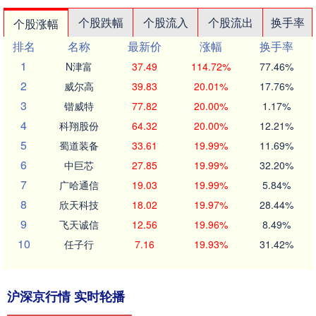
个股跌幅
个股流入
个股流出
换手率
个股涨幅
排名
名称
最新价
涨幅
换手率
1
N津富
37.49
114.72%
77.46%
2
威尔高
39.83
20.01%
17.76%
3
锴威特
77.82
20.00%
1.17%
4
科翔股份
64.32
20.00%
12.21%
5
蜀道装备
33.61
19.99%
11.69%
6
中巨芯
27.85
19.99%
32.20%
7
广哈通信
19.03
19.99%
5.84%
8
欣天科技
18.02
19.97%
28.44%
9
飞天诚信
12.56
19.96%
8.49%
10
任子行
7.16
19.93%
31.42%
沪深京行情 实时轮播