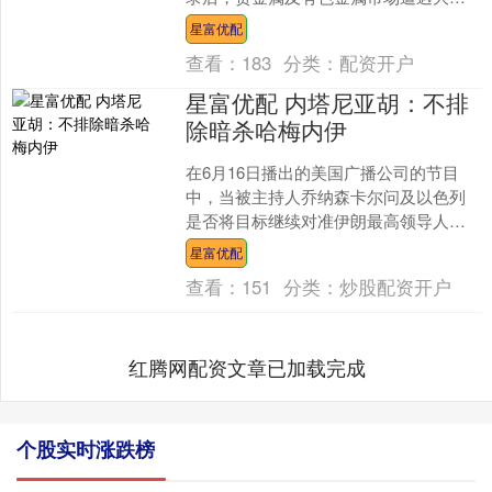
模获利了结，出现史诗级暴跌。 其中....
星富优配
查看：
183
分类：
配资开户
星富优配 内塔尼亚胡：不排
除暗杀哈梅内伊
在6月16日播出的美国广播公司的节目
中，当被主持人乔纳森卡尔问及以色列
是否将目标继续对准伊朗最高领导人哈
梅内伊时星富优配，以色列总理内塔尼
星富优配
亚胡表示，“我们会做需....
查看：
151
分类：
炒股配资开户
红腾网配资文章已加载完成
个股实时涨跌榜