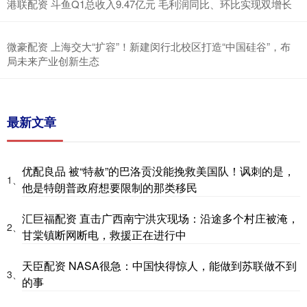
港联配资 斗鱼Q1总收入9.47亿元 毛利润同比、环比实现双增长
微豪配资 上海交大“扩容”！新建闵行北校区打造“中国硅谷”，布
局未来产业创新生态
最新文章
优配良品 被“特赦”的巴洛贡没能挽救美国队！讽刺的是，
1、
他是特朗普政府想要限制的那类移民
汇巨福配资 直击广西南宁洪灾现场：沿途多个村庄被淹，
2、
甘棠镇断网断电，救援正在进行中
天臣配资 NASA很急：中国快得惊人，能做到苏联做不到
3、
的事