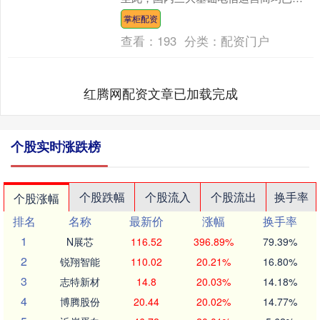
布面向个人、家庭及政企市场的算力
掌柜配资
Token套餐价....
查看：
193
分类：
配资门户
红腾网配资文章已加载完成
个股实时涨跌榜
个股跌幅
个股流入
个股流出
换手率
个股涨幅
排名
名称
最新价
涨幅
换手率
1
N展芯
116.52
396.89%
79.39%
2
锐翔智能
110.02
20.21%
16.80%
3
志特新材
14.8
20.03%
14.18%
4
博腾股份
20.44
20.02%
14.77%