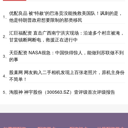
优配良品 被“特赦”的巴洛贡没能挽救美国队！讽刺的是，
1、
他是特朗普政府想要限制的那类移民
汇巨福配资 直击广西南宁洪灾现场：沿途多个村庄被淹，
2、
甘棠镇断网断电，救援正在进行中
天臣配资 NASA很急：中国快得惊人，能做到苏联做不到
3、
的事
股巢网 网友购入二手相机发现上百张老照片，原机主身份
4、
不简单！
淘股神 神宇股份（300563.SZ）壹评级首次评级报告
5、