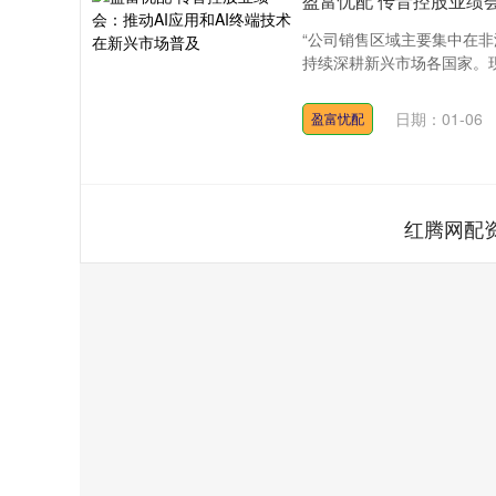
盈富忧配 传音控股业绩
“公司销售区域主要集中在
持续深耕新兴市场各国家。现
日期：01-06
盈富忧配
红腾网配