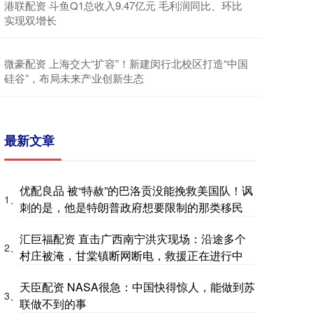
港联配资 斗鱼Q1总收入9.47亿元 毛利润同比、环比
实现双增长
微豪配资 上海交大“扩容”！新建闵行北校区打造“中国
硅谷”，布局未来产业创新生态
最新文章
优配良品 被“特赦”的巴洛贡没能挽救美国队！讽
1、
刺的是，他是特朗普政府想要限制的那类移民
汇巨福配资 直击广西南宁洪灾现场：沿途多个
2、
村庄被淹，甘棠镇断网断电，救援正在进行中
天臣配资 NASA很急：中国快得惊人，能做到苏
3、
联做不到的事