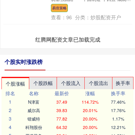
在承载历史与文明的国家博物馆隆重启
易倍策略
幕。本次展览由工业和....
查看：
96
分类：
炒股配资开户
红腾网配资文章已加载完成
个股实时涨跌榜
个股跌幅
个股流入
个股流出
换手率
个股涨幅
排名
名称
最新价
涨幅
换手率
1
N津富
37.49
114.72%
77.46%
2
威尔高
39.83
20.01%
17.76%
3
锴威特
77.82
20.00%
1.17%
4
科翔股份
64.32
20.00%
12.21%