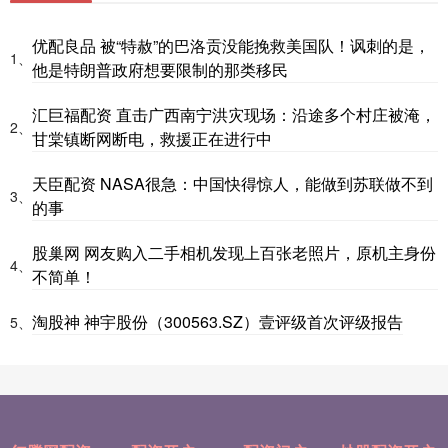
优配良品 被“特赦”的巴洛贡没能挽救美国队！讽刺的是，
1、
他是特朗普政府想要限制的那类移民
汇巨福配资 直击广西南宁洪灾现场：沿途多个村庄被淹，
2、
甘棠镇断网断电，救援正在进行中
天臣配资 NASA很急：中国快得惊人，能做到苏联做不到
3、
的事
股巢网 网友购入二手相机发现上百张老照片，原机主身份
4、
不简单！
淘股神 神宇股份（300563.SZ）壹评级首次评级报告
5、