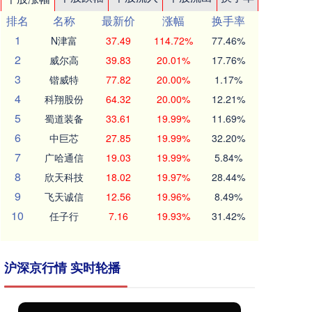
排名
名称
最新价
涨幅
换手率
1
N津富
37.49
114.72%
77.46%
2
威尔高
39.83
20.01%
17.76%
3
锴威特
77.82
20.00%
1.17%
4
科翔股份
64.32
20.00%
12.21%
5
蜀道装备
33.61
19.99%
11.69%
6
中巨芯
27.85
19.99%
32.20%
7
广哈通信
19.03
19.99%
5.84%
8
欣天科技
18.02
19.97%
28.44%
9
飞天诚信
12.56
19.96%
8.49%
10
任子行
7.16
19.93%
31.42%
沪深京行情 实时轮播