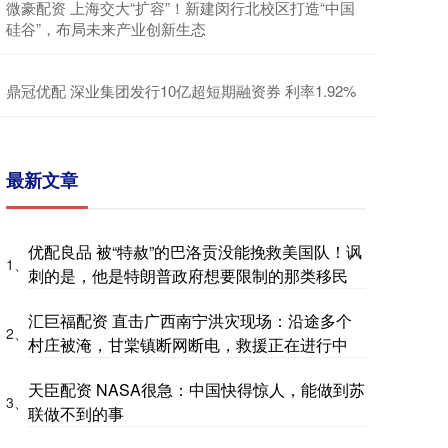
微豪配资 上海交大“扩容”！新建闵行北校区打造“中国
硅谷”，布局未来产业创新生态
鼎冠优配 深业集团发行10亿超短期融资券 利率1.92%
最新文章
优配良品 被“特赦”的巴洛贡没能挽救美国队！讽
1、
刺的是，他是特朗普政府想要限制的那类移民
汇巨福配资 直击广西南宁洪灾现场：沿途多个
2、
村庄被淹，甘棠镇断网断电，救援正在进行中
天臣配资 NASA很急：中国快得惊人，能做到苏
3、
联做不到的事