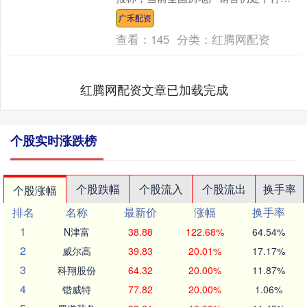
道，城市分化和区域分化明显，下调华
广禾配资
润置地（01....
查看：
145
分类：
红腾网配资
红腾网配资文章已加载完成
个股实时涨跌榜
个股跌幅
个股流入
个股流出
换手率
个股涨幅
排名
名称
最新价
涨幅
换手率
1
N津富
38.88
122.68%
64.54%
2
威尔高
39.83
20.01%
17.17%
3
科翔股份
64.32
20.00%
11.87%
4
锴威特
77.82
20.00%
1.06%