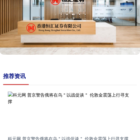
推荐资讯
科元网 普京警告俄将在乌＂以战促谈＂ 伦敦金震荡上行寻支撑