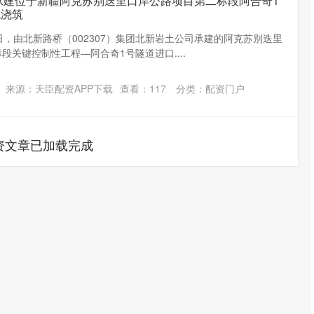
承建位于新疆阿克苏别迭里口岸公路项目第二标段阿合奇1
成浇筑
近日，由北新路桥（002307）集团北新岩土公司承建的阿克苏别迭里
标段关键控制性工程—阿合奇1号隧道进口....
来源：天臣配资APP下载
查看：
117
分类：
配资门户
资文章已加载完成