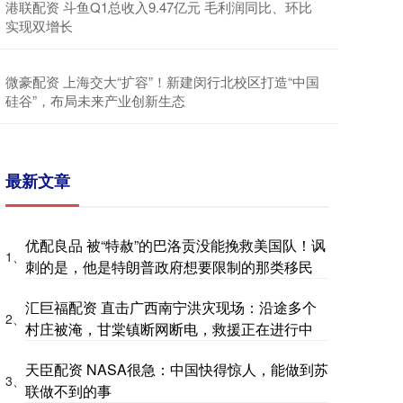
港联配资 斗鱼Q1总收入9.47亿元 毛利润同比、环比
实现双增长
微豪配资 上海交大“扩容”！新建闵行北校区打造“中国
硅谷”，布局未来产业创新生态
最新文章
优配良品 被“特赦”的巴洛贡没能挽救美国队！讽
1、
刺的是，他是特朗普政府想要限制的那类移民
汇巨福配资 直击广西南宁洪灾现场：沿途多个
2、
村庄被淹，甘棠镇断网断电，救援正在进行中
天臣配资 NASA很急：中国快得惊人，能做到苏
3、
联做不到的事