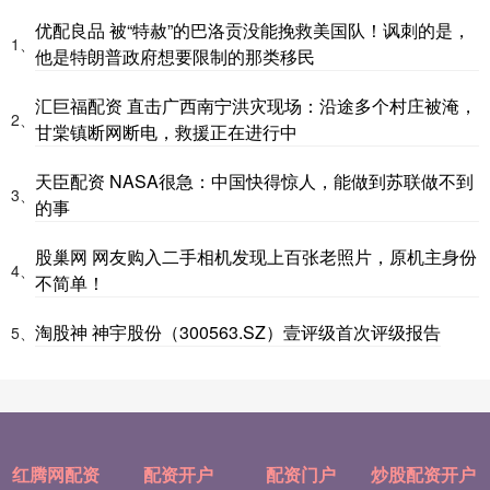
优配良品 被“特赦”的巴洛贡没能挽救美国队！讽刺的是，
1、
他是特朗普政府想要限制的那类移民
汇巨福配资 直击广西南宁洪灾现场：沿途多个村庄被淹，
2、
甘棠镇断网断电，救援正在进行中
天臣配资 NASA很急：中国快得惊人，能做到苏联做不到
3、
的事
股巢网 网友购入二手相机发现上百张老照片，原机主身份
4、
不简单！
淘股神 神宇股份（300563.SZ）壹评级首次评级报告
5、
红腾网配资
配资开户
配资门户
炒股配资开户