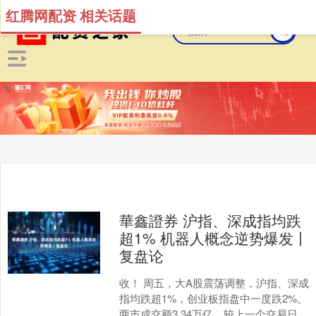
红腾网配资 相关话题
華鑫證券 沪指、深成指均跌
超1% 机器人概念逆势爆发丨
复盘论
收！ 周五，大A股震荡调整，沪指、深成
指均跌超1%，创业板指盘中一度跌2%。
两市成交额3.34万亿，较上一个交易日缩