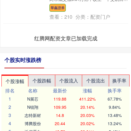
量178亿，内资净卖出1134亿。个股跌多
華鑫證券
涨....
查看：
210
分类：
配资门户
红腾网配资文章已加载完成
个股实时涨跌榜
个股跌幅
个股流入
个股流出
换手率
个股涨幅
排名
名称
最新价
涨幅
换手率
1
N展芯
119.88
411.22%
67.78%
2
N锐翔
109.95
20.14%
9.84%
3
志特新材
14.8
20.03%
13.48%
4
博腾股份
20.44
20.02%
13.24%