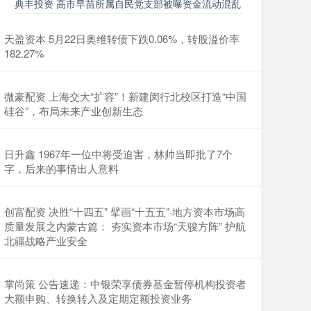
典丰投资 高市早苗所属自民党支部被曝资金流动混乱
天盈资本 5月22日奥维转债下跌0.06%，转股溢价率
182.27%
微豪配资 上海交大“扩容”！新建闵行北校区打造“中国
硅谷”，布局未来产业创新生态
日升鑫 1967年一位中将受迫害，林帅当即批了7个
字，后来的事情出人意料
创富配资 决胜“十四五” 擘画“十五五”·地方资本市场高
质量发展之内蒙古篇： 夯实资本市场“天骏方阵” 护航
北疆战略产业安全
掌尚策 公告速递：中银荣享债券基金暂停机构投资者
大额申购、转换转入及定期定额投资业务