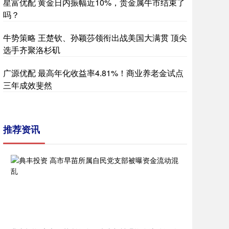
星富优配 黄金日内振幅近10%，贵金属牛市结束了
吗？
牛势策略 王楚钦、孙颖莎领衔出战美国大满贯 顶尖
选手齐聚洛杉矶
广源优配 最高年化收益率4.81%！商业养老金试点
三年成效斐然
推荐资讯