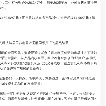
其中有效账户数26.34万个。截至2025年末，公司在售的商业养
2%。
.62亿元；固定收益类在售产品2款，资产规模14.96亿元；流
利释放与居民养老需求觉醒同频共振的必然结果。
度的全面深化，监管层通过试点扩容与制度创新为市场注入了强劲
者采访时指出，从产品内核来看，商业养老金独创的“双账户”架构完
底利率+浮动收益”收益机制及信义义务底线，在当前低利率环境下精
动了账户数与规模的量价齐升。
业务的一大特点。简单来说，就是通过下设“锁定账户”和“持续账
龄阶段资金流动性的双重需要。
照一定比例分配到锁定和持续两个子账户中。不过，根据参保人
5%，随着年龄增长，比例要求也随之增加，客户在满足最低比例的