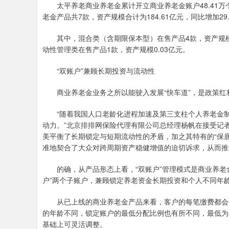
太平养老商业养老金累计开立商业养老金账户48.41万个，
老金产品共7款，资产规模合计为184.61亿元，同比增加29.
其中，混合类（含期限保本型）在售产品4款，资产规模169
动性管理类在售产品1款，资产规模0.03亿元。
“双账户”兼顾长期投资与流动性
商业养老金业务之所以能驶入发展“快车道”，是政策红
“随着我国人口老龄化进程加速及第三支柱个人养老金制
动力。”北京排排网保险代理有限公司总经理杨帆在接受记
美平衡了长期锁定与短期流动性的矛盾，加之其特有的“保
准地契合了大众对跨周期资产稳健增值的迫切诉求，从而推
的确，从产品形态上看，“双账户”管理模式是商业养老金
户”两个子账户，兼顾锁定养老资金长期投资和个人不同年
从已上线的商业养老金产品来看，客户的每笔缴费都会按
的年龄不同，锁定账户的最低分配比例也有所不同，最低为
基础上可灵活调整。