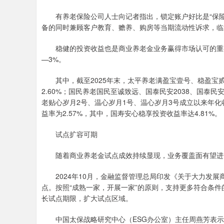
有养老保险公司人士向记者指出，锁定账户好比是“保险箱
备的同时兼顾客户教育、赡养、购房等当期流动性诉求，临近
稳健的投资收益也是商业养老金业务赢得市场认可的重要
—3%。
其中，截至2025年末，太平养老满盈宝壹号、稳盈宝贰号、
2.60%；国民养老国民至诚致远、国泰民安2038、国泰民安1
老贴心岁月2号、温心岁月1号、温心岁月3号成立以来年化收益
益率为2.57%，其中，国寿安心稳享投资收益率达4.81%。
试点扩容可期
随着商业养老金试点成效持续显现，业务覆盖面有望进
2024年10月，金融监督管理总局印发《关于大力发展
点。按照“成熟一家，开展一家”的原则，支持更多符合条
长试点期限，扩大试点区域。
中国太保战略研究中心（ESG办公室）主任周燕芳表示