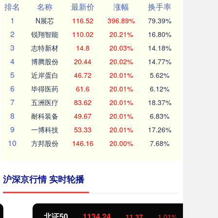
排名
名称
最新价
涨幅
换手率
1
N展芯
116.52
396.89%
79.39%
2
锐翔智能
110.02
20.21%
16.80%
3
志特新材
14.8
20.03%
14.18%
4
博腾股份
20.44
20.02%
14.77%
5
近岸蛋白
46.72
20.01%
5.62%
6
毕得医药
61.6
20.01%
6.12%
7
五洲医疗
83.62
20.01%
18.37%
8
耐科装备
49.67
20.01%
6.83%
9
一博科技
53.33
20.01%
17.26%
10
方邦股份
146.16
20.00%
7.68%
沪深京行情 实时轮播
北证50
1134.24
创
11.37
1.01%