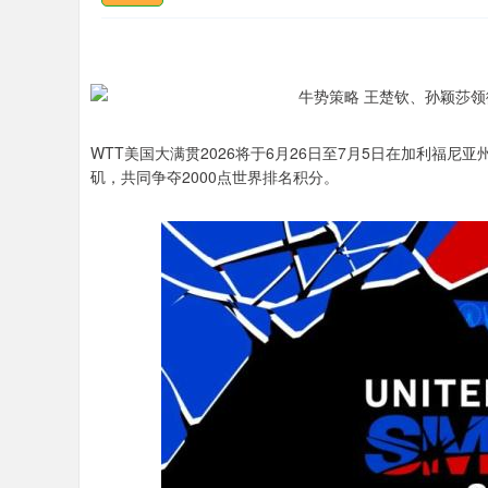
WTT美国大满贯2026将于6月26日至7月5日在加利福
矶，共同争夺2000点世界排名积分。
上证指数
3878.43
.00
2.60%
56.15
1.