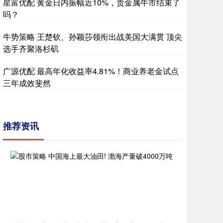
星富优配 黄金日内振幅近10%，贵金属牛市结束了
吗？
牛势策略 王楚钦、孙颖莎领衔出战美国大满贯 顶尖
选手齐聚洛杉矶
广源优配 最高年化收益率4.81%！商业养老金试点
三年成效斐然
推荐资讯