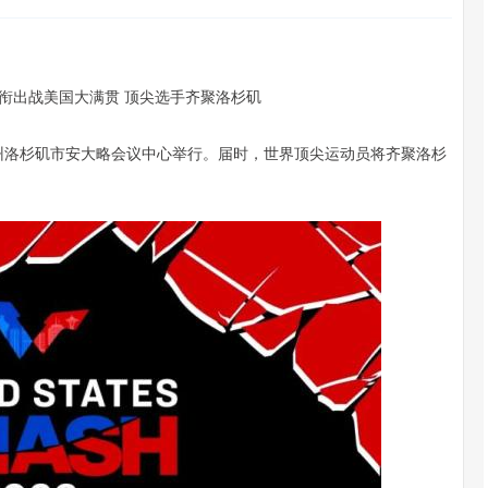
尼亚州洛杉矶市安大略会议中心举行。届时，世界顶尖运动员将齐聚洛杉
深证成指
14144.20
47%
258.49
1.86%