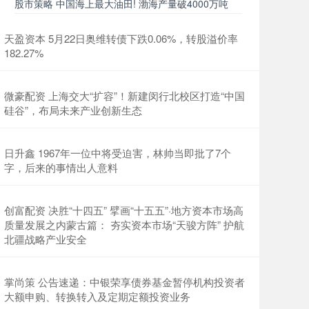
股市策略 中国海上最大油田! 渤海产量破4000万吨
天盈资本 5月22日奥维转债下跌0.06%，转股溢价率
182.27%
微豪配资 上海交大“扩容”！新建闵行北校区打造“中国
硅谷”，布局未来产业创新生态
日升鑫 1967年一位中将受迫害，林帅当即批了7个
字，后来的事情出人意料
创富配资 决胜“十四五” 擘画“十五五”·地方资本市场高
质量发展之内蒙古篇： 夯实资本市场“天骏方阵” 护航
北疆战略产业安全
掌尚策 公告速递：中银荣享债券基金暂停机构投资者
大额申购、转换转入及定期定额投资业务