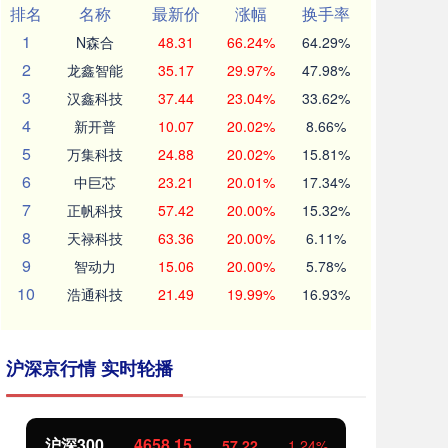
排名
名称
最新价
涨幅
换手率
1
N森合
48.31
66.24%
64.29%
2
龙鑫智能
35.17
29.97%
47.98%
3
汉鑫科技
37.44
23.04%
33.62%
4
新开普
10.07
20.02%
8.66%
5
万集科技
24.88
20.02%
15.81%
6
中巨芯
23.21
20.01%
17.34%
7
正帆科技
57.42
20.00%
15.32%
8
天禄科技
63.36
20.00%
6.11%
9
智动力
15.06
20.00%
5.78%
10
浩通科技
21.49
19.99%
16.93%
沪深京行情 实时轮播
沪深300
4658.15
北
57.22
1.24%