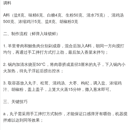
调料
A料（盐8克、味精6克、白糖4克、生粉50克、清水75克）、清鸡汤
500克、浓缩鸡汁5克、盐8克、胡椒粉3克
二、制作流程（鲜弹入味锁鲜）
1. 羊里脊肉和鮰鱼肉分别剁成蓉，混合后加入A料，朝同一方向搅打
均匀，再通过手工摔打方式打上劲，最后加入香菜末拌匀；
2. 锅内加清水烧至50℃，将肉蓉挤成直径3厘米的丸子，下入锅内小
火加热，待丸子浮起后捞出控水；
3. 取容器放入丸子、松茸、清鸡汤、大枣、枸杞，调入盐、浓缩鸡
汁、胡椒粉，盖上盖子，上笼大火蒸15分钟，撒入葱末即可。
三、关键技巧
a，丸子需采用手工摔打方式制作，才能保证口感弹牙有嚼劲，机器搅
拌难以达到同等效果；