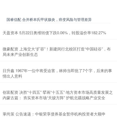
国睿信配 合并桥本氏甲状腺炎，癌变风险与管理差异
天盈资本 5月22日奥维转债下跌0.06%，转股溢价率182.27%
微豪配资 上海交大“扩容”！新建闵行北校区打造“中国硅谷”，布
局未来产业创新生态
日升鑫 1967年一位中将受迫害，林帅当即批了7个字，后来的事
情出人意料
创富配资 决胜“十四五” 擘画“十五五”·地方资本市场高质量发展之
内蒙古篇： 夯实资本市场“天骏方阵” 护航北疆战略产业安全
掌尚策 公告速递：中银荣享债券基金暂停机构投资者大额申