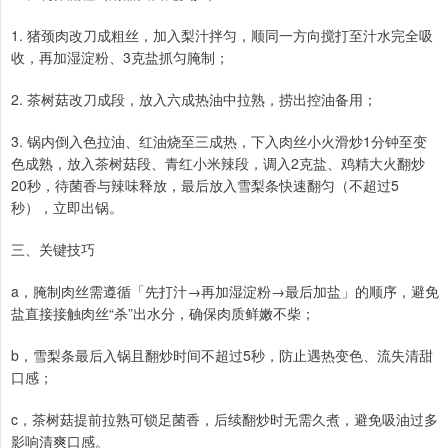
1. 猪颈肉改刀成粗丝，加入梨汁拌匀，顺同一方向搅打至汁水完全吸
收，再加湿淀粉、3克盐抓匀腌制；
2. 茶树菇改刀成段，放入六成热油中拉熟，捞出控油备用；
3. 锅内倒入色拉油、红油烧至三成热，下入肉丝小火滑炒1分钟至变
色成熟，放入茶树菇段、青红小米辣段，调入2克盐、鸡精大火翻炒
20秒，待菌香与辣味释放，最后放入雪梨条快速翻匀（不超过5
秒），立即出锅。
三、关键技巧
a，腌制肉丝需遵循「先打汁→再加湿淀粉→最后加盐」的顺序，避免
盐直接接触肉丝“杀”出水分，确保肉质鲜嫩不柴；
b，雪梨条最后入锅且翻炒时间不超过5秒，防止遇热变色、流失清甜
口感；
c，茶树菇提前拉熟可锁足菌香，后续翻炒时无需久煮，避免吸油过多
影响清爽口感。