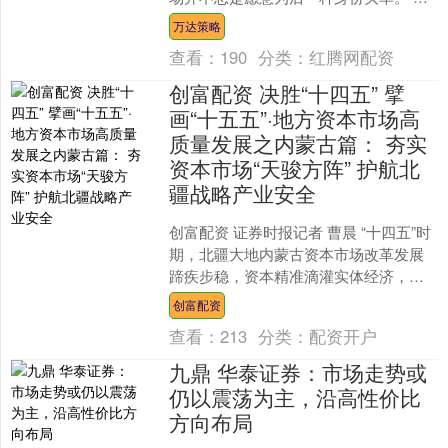
日，格米莱向港交所主板递交上市申
万达策略
请。作为中国半自动意式咖....
查看：
190
分类：
红腾网配资
创富配资 决胜“十四五” 擘
画“十五五”·地方资本市场高
质量发展之内蒙古篇： 夯实
资本市场“天骏方阵” 护航北
疆战略产业安全
创富配资 证券时报记者 曹晨 “十四五”时
期，北疆大地内蒙古资本市场改革发展
蹄疾步稳，资本精准滴灌实体经济，在
构建多层次企业上市培育体系、助力区
创富配资
域经济转型升级以....
查看：
213
分类：
配资开户
九鼎 华泰证券：市场走势或
仍以震荡为主，沿高性价比
方向布局