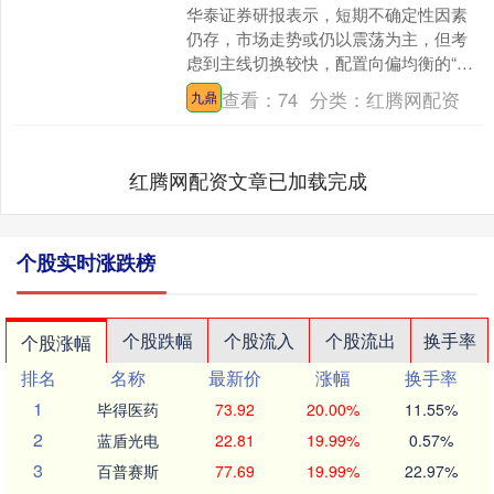
华泰证券研报表示，短期不确定性因素
仍存，市场走势或仍以震荡为主，但考
虑到主线切换较快，配置向偏均衡的“哑
铃型”结构做迁移，具体来看：1）高性价
查看：
74
分类：
红腾网配资
九鼎
比主线仍是市场关注....
红腾网配资文章已加载完成
个股实时涨跌榜
个股跌幅
个股流入
个股流出
换手率
个股涨幅
排名
名称
最新价
涨幅
换手率
1
毕得医药
73.92
20.00%
11.55%
2
蓝盾光电
22.81
19.99%
0.57%
3
百普赛斯
77.69
19.99%
22.97%