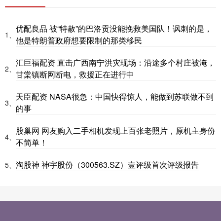
优配良品 被“特赦”的巴洛贡没能挽救美国队！讽刺的是，
1、
他是特朗普政府想要限制的那类移民
汇巨福配资 直击广西南宁洪灾现场：沿途多个村庄被淹，
2、
甘棠镇断网断电，救援正在进行中
天臣配资 NASA很急：中国快得惊人，能做到苏联做不到
3、
的事
股巢网 网友购入二手相机发现上百张老照片，原机主身份
4、
不简单！
淘股神 神宇股份（300563.SZ）壹评级首次评级报告
5、