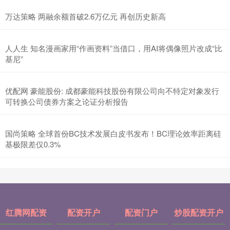
万达策略 两融余额首破2.6万亿元 再创历史新高
人人生 知名漫画家用“作画资料”当借口，用AI将偶像照片改成“比
基尼”
优配网 豪能股份: 成都豪能科技股份有限公司向不特定对象发行
可转换公司债券方案之论证分析报告
国尚策略 全球首份BC技术发展白皮书发布！BC理论效率距离硅
基极限差仅0.3%
红腾网配资
配资开户
配资门户
炒股配资开户