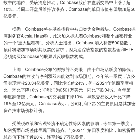
数中的地位。受该消息推动，Coinbase股价在盘后交易中上涨了超
10%。若周二开盘后维持该涨势，Coinbase的单日市值有望增加超50
亿美元。
据悉，Coinbase将在基准指数中被归类为金融板块。Coinbase首
席财务官Alesia Haas称，此次加入标志着Coinbase和整个加密行业
的一个“重大里程碑”。分析人士指出，Coinbase加入标普500指数，
预计将增加市场对其股票的需求，因为追踪该指数的指数基金和ETF
必须购买Coinbase的股票以反映指数构成。
上周，Coinbase公布的财报并不亮眼，由于市场活跃度的降低，
Coinbase的营收与净利双双未能达到市场预期。今年第一季度，该公
司实现营收20.34亿美元，同比增长约24%，但与2024年第四季度相
比，环比下降10%；净利润为6561万美元，同比下跌94%。今年第一
季度翻倍赚，Coinbase的交易量下降10%，导致交易收入环比下降
19%至13亿美元。Coinbase表示，公司利润下跌的主要原因是其加密
资产按市场价格计价。
受关税政策和宏观经济不确定性等因素的影响，今年第一季度，
加密货币市场整体呈现下跌趋势。与2024年第四季度相比，加密货币
总市值下降了近20%，降至约2.7万亿美元。