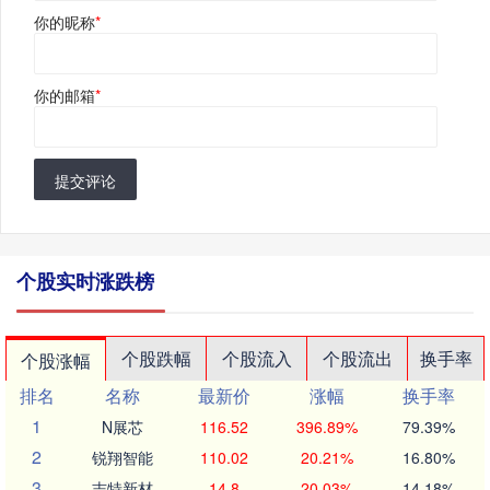
你的昵称
*
你的邮箱
*
提交评论
个股实时涨跌榜
个股跌幅
个股流入
个股流出
换手率
个股涨幅
排名
名称
最新价
涨幅
换手率
1
N展芯
116.52
396.89%
79.39%
2
锐翔智能
110.02
20.21%
16.80%
3
志特新材
14.8
20.03%
14.18%