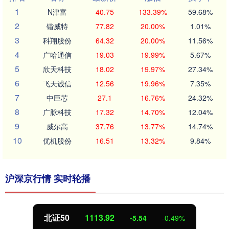
1
N津富
40.75
133.39%
59.68%
2
锴威特
77.82
20.00%
1.01%
3
科翔股份
64.32
20.00%
11.56%
4
广哈通信
19.03
19.99%
5.67%
5
欣天科技
18.02
19.97%
27.34%
6
飞天诚信
12.56
19.96%
7.35%
7
中巨芯
27.1
16.76%
24.32%
8
广脉科技
17.32
14.70%
12.04%
9
威尔高
37.76
13.77%
14.74%
10
优机股份
16.51
13.32%
9.84%
沪深京行情 实时轮播
北证50
1113.84
-5.62
-0.50%