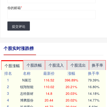
你的邮箱
*
提交评论
个股实时涨跌榜
个股跌幅
个股流入
个股流出
换手率
个股涨幅
排名
名称
最新价
涨幅
换手率
1
N展芯
116.52
396.89%
79.39%
2
锐翔智能
110.02
20.21%
16.80%
3
志特新材
14.8
20.03%
14.18%
4
博腾股份
20.44
20.02%
14.77%
5
近岸蛋白
46.72
20.01%
5.62%