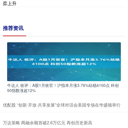
弈上升
推荐资讯
牛达人 收评：A股1月收官！沪指本月涨3.76%站稳4100点 科创
50指数涨超12%
优配股 “创新·开放·共享发展”全球对话会美国专场在华盛顿举行
万达策略 两融余额首破2.6万亿元 再创历史新高