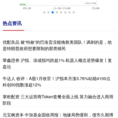
热点资讯
优配良品 被“特赦”的巴洛贡没能挽救美国队！讽刺的是，他
是特朗普政府想要限制的那类移民
華鑫證券 沪指、深成指均跌超1% 机器人概念逆势爆发丨复
盘论
牛达人 收评：A股1月收官！沪指本月涨3.76%站稳4100点
科创50指数涨超12%
掌柜配资 三大运营商Token套餐全面上线 算力融合进入商用
阶段
元宝枫资本 中加基金固收周报︱地缘局势缓和，债市久期博