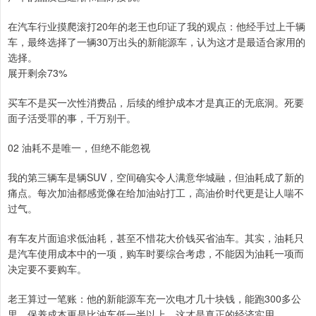
在汽车行业摸爬滚打20年的老王也印证了我的观点：他经手过上千辆
车，最终选择了一辆30万出头的新能源车，认为这才是最适合家用的
选择。
展开剩余73%
买车不是买一次性消费品，后续的维护成本才是真正的无底洞。死要
面子活受罪的事，千万别干。
02 油耗不是唯一，但绝不能忽视
我的第三辆车是辆SUV，空间确实令人满意华城融，但油耗成了新的
痛点。每次加油都感觉像在给加油站打工，高油价时代更是让人喘不
过气。
有车友片面追求低油耗，甚至不惜花大价钱买省油车。其实，油耗只
是汽车使用成本中的一项，购车时要综合考虑，不能因为油耗一项而
决定要不要购车。
老王算过一笔账：他的新能源车充一次电才几十块钱，能跑300多公
里，保养成本更是比油车低一半以上。这才是真正的经济实用。