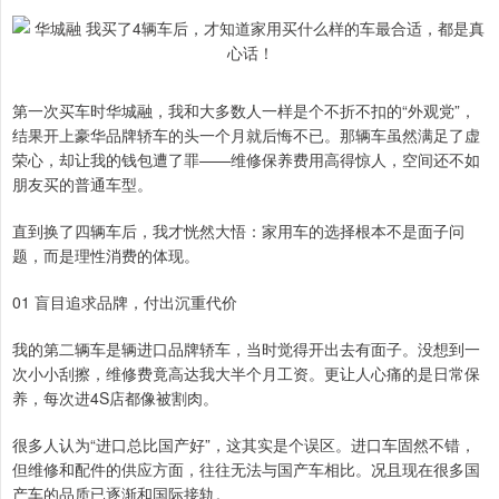
第一次买车时华城融，我和大多数人一样是个不折不扣的“外观党”，
结果开上豪华品牌轿车的头一个月就后悔不已。那辆车虽然满足了虚
荣心，却让我的钱包遭了罪——维修保养费用高得惊人，空间还不如
朋友买的普通车型。
直到换了四辆车后，我才恍然大悟：家用车的选择根本不是面子问
题，而是理性消费的体现。
01 盲目追求品牌，付出沉重代价
我的第二辆车是辆进口品牌轿车，当时觉得开出去有面子。没想到一
次小小刮擦，维修费竟高达我大半个月工资。更让人心痛的是日常保
养，每次进4S店都像被割肉。
很多人认为“进口总比国产好”，这其实是个误区。进口车固然不错，
但维修和配件的供应方面，往往无法与国产车相比。况且现在很多国
产车的品质已逐渐和国际接轨。