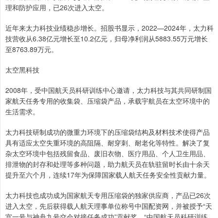
理和防护应用，已26次进入太空。
近年来太力科技业绩稳步增长。招股书显示，2022—2024年，太力科
技营收从6.38亿元增长至10.2亿元，归母净利润从5883.55万元增长
至8763.89万元。
太空黑科技
2008年，受中国航天员科研训练中心邀请，太力科技与其共同研制国
家航天任务专用的收集袋、压缩袋产品，承载宇航员在太空环境中的
生活需求。
太力科技研制成功的微重力环境下的压缩袋结构及材料技术使得产品
具有适应太空失重环境的高阻隔、耐穿刺、耐老化等特性。解决了复
杂太空环境中包括残留食品、废旧衣物、医疗用品、个人卫生用品、
排泄物的封存和处理等多种问题，助力航天员在轨驻留时长由十余天
提升至六个月，连续17年为保障国家载人航天任务安全性贡献力量。
太力科技也成功成为国家航天专用压缩袋的独家供应商，产品已26次
进入太空，先后获得载人航天理事单位称号中国配资网，并被授予“天
宫一号与神舟九号交会对接任务成功”贡献奖、“中国航天员科研训练