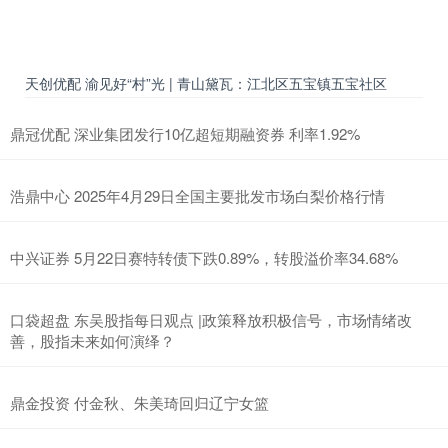
天创优配 渝见好“村”光 | 青山黛瓦：江北区五宝镇五宝社区
鼎冠优配 深业集团发行10亿超短期融资券 利率1.92%
浩鼎中心 2025年4月29日全国主要批发市场白梨价格行情
中兴证券 5月22日赛特转债下跌0.89%，转股溢价率34.68%
口袋超盘 东吴股指每日观点 |政策释放积极信号，市场情绪改
善，股指未来如何演绎？
鼎金投资 付金秋、朱美琦回归辽宁女篮