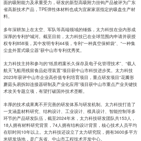
面的吸附能力及承重受力，研发的新型高吸附力挂钩产品被评为广东
省高新技术产品，TPE弹性体材料也成为宜家家居指定的吸盘生产材
料。
多年深耕加上在太空、军队等高端领域的锤炼，太力科技在业内形成
深厚的专利护城河。截至目前，太力科技已在全球范围内申请并获授
权专利858项，其中发明专利44项，专利“一种真空保鲜袋”、“一种集
尘盒外置式吸尘器”获中山市专利优秀奖。
太力科技主持和参与的“纸质档案长久保存及电子化管理技术”、“载人
航天飞船用残留食品处理装置”项目获中山市科技进步奖。太力科技
2023年获评中山市企业高价值专利培育项目，重点研发项目“花瓣形
蘑菇头易拆卸连接器研制及产业化应用”项目获中山市重点产业关键技
术攻关专题立项，有望打破国外技术垄断。
丰厚的技术成果离不开完善的研发体系与研发机制。太力科技打造了
一支涵盖材料研究、结构设计、工业设计、模具设计、智能控制等多
环节的产品研发队伍，截至2024年末，太力科技研发团队共153人，
18人拥有材料研究背景，74人拥有结构设计背景，核心技术人员平均
在职时间10年以上。太力科技还设立了太力研究院，拥有3600多平方
米研发场地，是广东省、中山市工程技术开发中心。