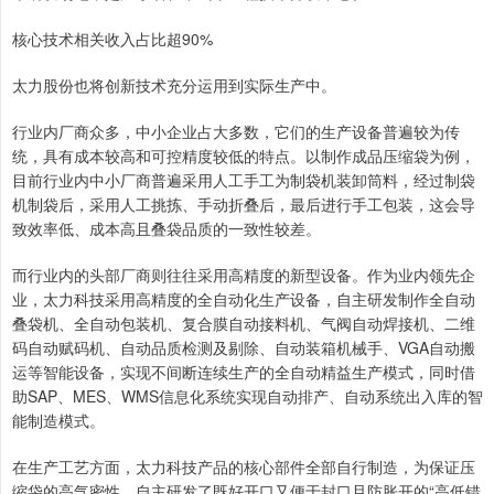
核心技术相关收入占比超90%
太力股份也将创新技术充分运用到实际生产中。
行业内厂商众多，中小企业占大多数，它们的生产设备普遍较为传
统，具有成本较高和可控精度较低的特点。以制作成品压缩袋为例，
目前行业内中小厂商普遍采用人工手工为制袋机装卸筒料，经过制袋
机制袋后，采用人工挑拣、手动折叠后，最后进行手工包装，这会导
致效率低、成本高且叠袋品质的一致性较差。
而行业内的头部厂商则往往采用高精度的新型设备。作为业内领先企
业，太力科技采用高精度的全自动化生产设备，自主研发制作全自动
叠袋机、全自动包装机、复合膜自动接料机、气阀自动焊接机、二维
码自动赋码机、自动品质检测及剔除、自动装箱机械手、VGA自动搬
运等智能设备，实现不间断连续生产的全自动精益生产模式，同时借
助SAP、MES、WMS信息化系统实现自动排产、自动系统出入库的智
能制造模式。
在生产工艺方面，太力科技产品的核心部件全部自行制造，为保证压
缩袋的高气密性，自主研发了既好开口又便于封口且防胀开的“高低错